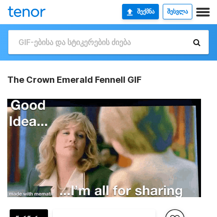
ᲨᲔᲥᲛᲜᲐ
ᲨᲔᲡᲕᲚᲐ
The Crown Emerald Fennell GIF