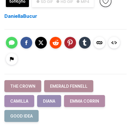
ᲬᲐᲠᲬᲔᲠᲐ
● SD GIF
● HD GIF
● MP4
DaniellaBucur
THE CROWN
EMERALD FENNELL
CAMILLA
DIANA
EMMA CORRIN
GOOD IDEA