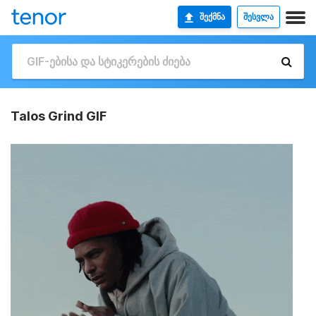
ᲨᲔᲥᲛᲜᲐ
ᲨᲔᲡᲕᲚᲐ
Talos Grind GIF