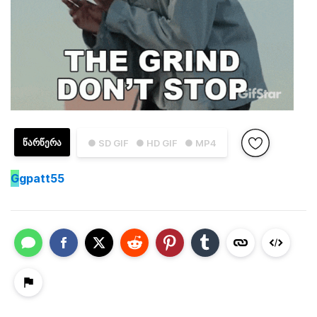
ᲬᲐᲠᲬᲔᲠᲐ
● SD GIF
● HD GIF
● MP4
G
gpatt55