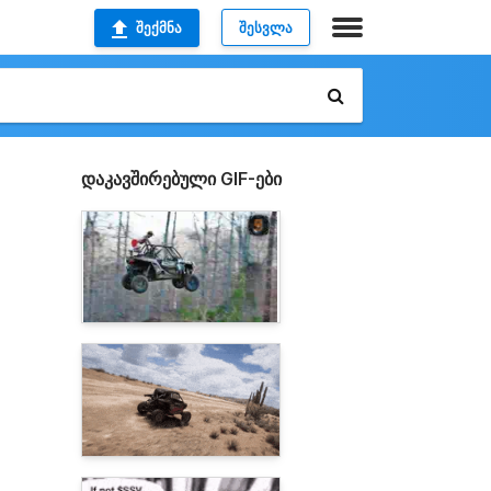
ᲨᲔᲥᲛᲜᲐ
ᲨᲔᲡᲕᲚᲐ
დაკავშირებული GIF-ები