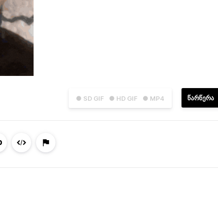
ᲬᲐᲠᲬᲔᲠᲐ
● SD GIF
● HD GIF
● MP4