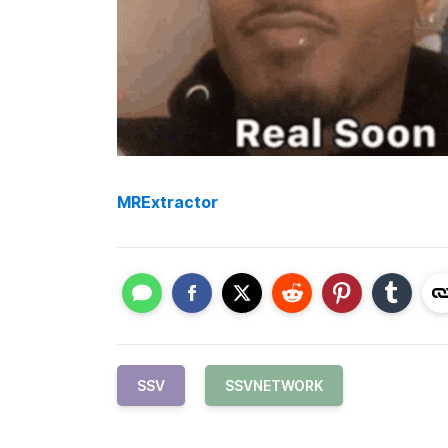
MRExtractor
SSV
SSVNETWORK