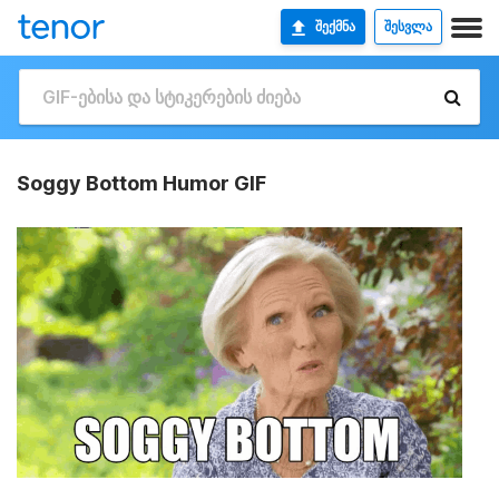
ᲨᲔᲥᲛᲜᲐ
ᲨᲔᲡᲕᲚᲐ
Soggy Bottom Humor GIF