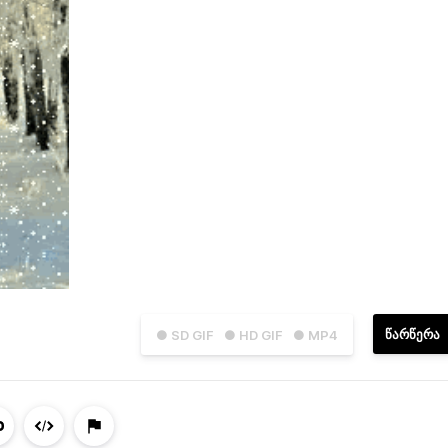
ᲬᲐᲠᲬᲔᲠᲐ
● SD GIF
● HD GIF
● MP4