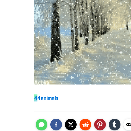
4
4animals