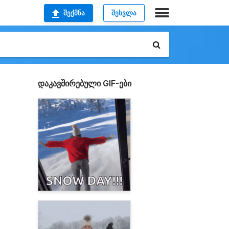
ᲨᲔᲥᲛᲜᲐ
ᲨᲔᲡᲕᲚᲐ
დაკავშირებული GIF-ები