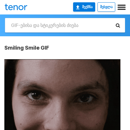
ᲨᲔᲥᲛᲜᲐ
ᲨᲔᲡᲕᲚᲐ
Smiling Smile GIF