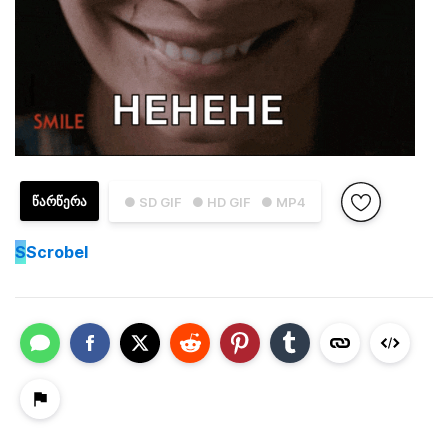
ᲬᲐᲠᲬᲔᲠᲐ
● SD GIF
● HD GIF
● MP4
S
Scrobel