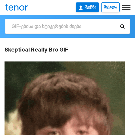
ᲨᲔᲥᲛᲜᲐ
ᲨᲔᲡᲕᲚᲐ
Skeptical Really Bro GIF