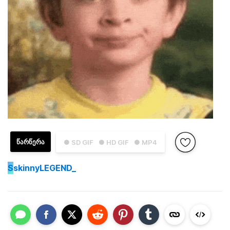
ᲬᲐᲠᲬᲔᲠᲐ
● SD GIF
● HD GIF
● MP4
S
skinnyLEGEND_