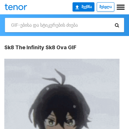
ᲨᲔᲥᲛᲜᲐ
ᲨᲔᲡᲕᲚᲐ
Sk8 The Infinity Sk8 Ova GIF