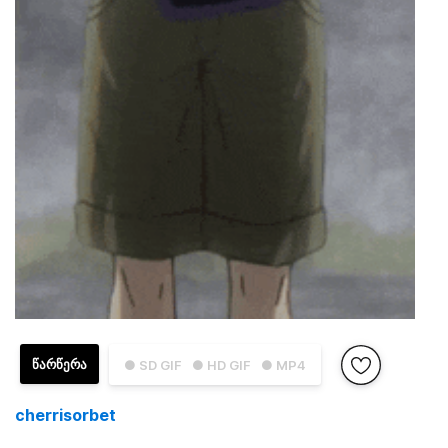
ᲬᲐᲠᲬᲔᲠᲐ
● SD GIF
● HD GIF
● MP4
cherrisorbet