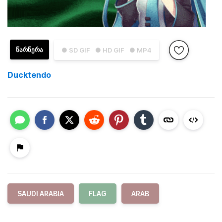
ᲬᲐᲠᲬᲔᲠᲐ
● SD GIF
● HD GIF
● MP4
Ducktendo
SAUDI ARABIA
FLAG
ARAB