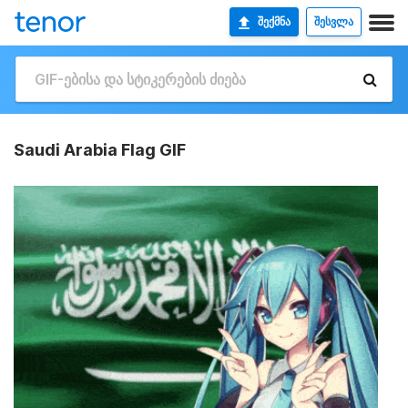
ᲨᲔᲥᲛᲜᲐ
ᲨᲔᲡᲕᲚᲐ
Saudi Arabia Flag GIF