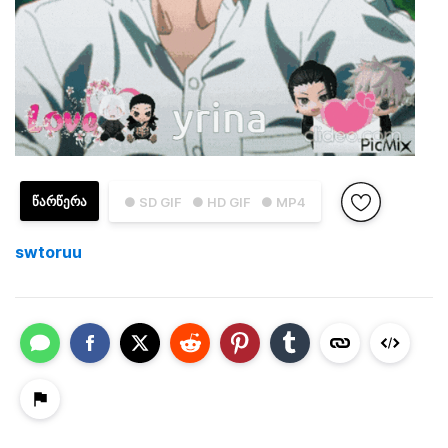
ᲬᲐᲠᲬᲔᲠᲐ
● SD GIF
● HD GIF
● MP4
swtoruu