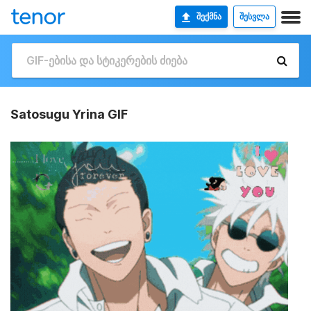
ᲨᲔᲥᲛᲜᲐ
ᲨᲔᲡᲕᲚᲐ
Satosugu Yrina GIF