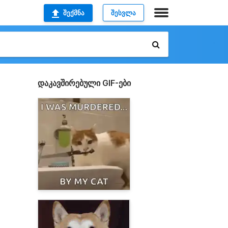
ᲨᲔᲥᲛᲜᲐ
ᲨᲔᲡᲕᲚᲐ
დაკავშირებული GIF-ები