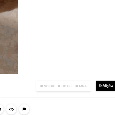
ᲬᲐᲠᲬᲔᲠᲐ
● SD GIF
● HD GIF
● MP4