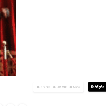
ᲬᲐᲠᲬᲔᲠᲐ
● SD GIF
● HD GIF
● MP4