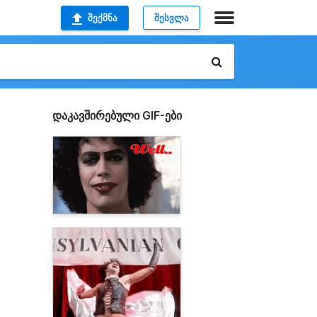
ᲨᲔᲥᲛᲜᲐ
ᲨᲔᲡᲕᲚᲐ
დაკავშირებული GIF-ები