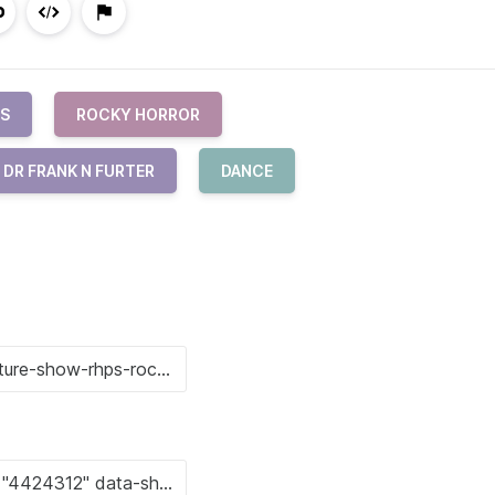
S
ROCKY HORROR
DR FRANK N FURTER
DANCE