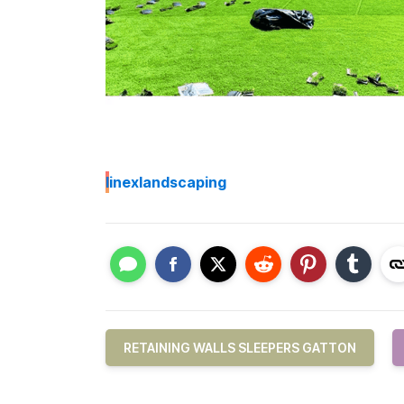
I
inexlandscaping
RETAINING WALLS SLEEPERS GATTON