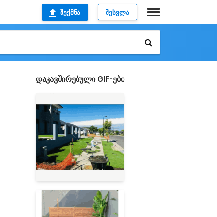
ᲨᲔᲥᲛᲜᲐ
ᲨᲔᲡᲕᲚᲐ
დაკავშირებული GIF-ები