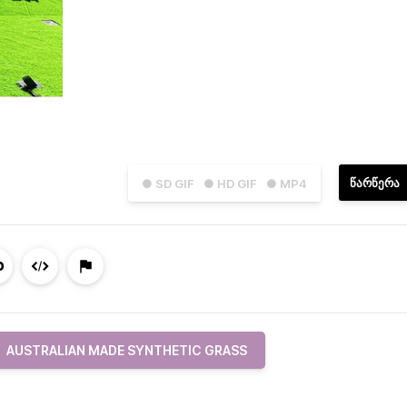
ᲬᲐᲠᲬᲔᲠᲐ
● SD GIF
● HD GIF
● MP4
AUSTRALIAN MADE SYNTHETIC GRASS