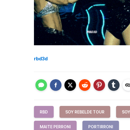
rbd3d
RBD
SOY REBELDE TOUR
SOY
MAITE PERRONI
PORTIRRONI