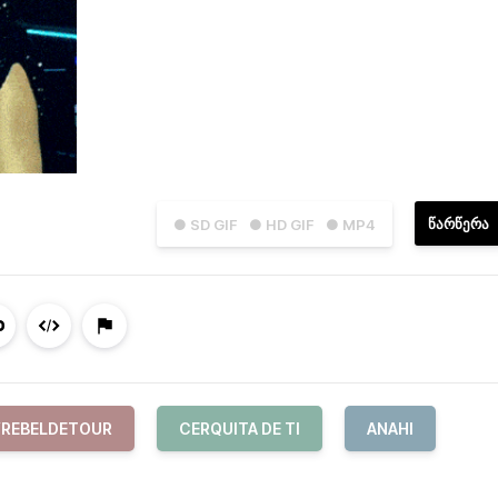
ᲬᲐᲠᲬᲔᲠᲐ
● SD GIF
● HD GIF
● MP4
REBELDETOUR
CERQUITA DE TI
ANAHI