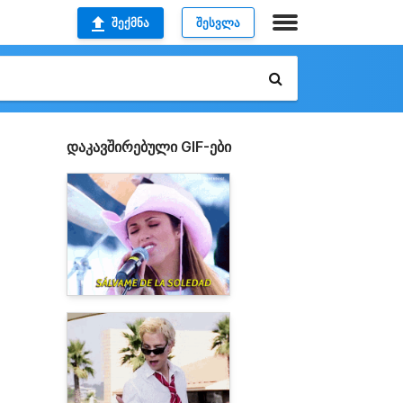
ᲨᲔᲥᲛᲜᲐ
ᲨᲔᲡᲕᲚᲐ
დაკავშირებული GIF-ები