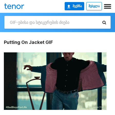
ᲨᲔᲥᲛᲜᲐ
ᲨᲔᲡᲕᲚᲐ
Putting On Jacket GIF