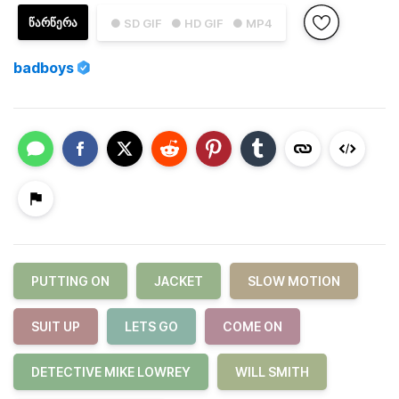
ᲬᲐᲠᲬᲔᲠᲐ
● SD GIF
● HD GIF
● MP4
badboys
PUTTING ON
JACKET
SLOW MOTION
SUIT UP
LETS GO
COME ON
DETECTIVE MIKE LOWREY
WILL SMITH