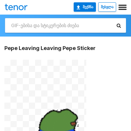
ᲨᲔᲥᲛᲜᲐ
ᲨᲔᲡᲕᲚᲐ
Pepe Leaving Leaving Pepe Sticker