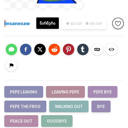
I
insanexaw
ᲬᲐᲠᲬᲔᲠᲐ
● SD GIF
● HD GIF
PEPE LEAVING
LEAVING PEPE
PEPE BYE
PEPE THE FROG
WALKING OUT
BYE
PEACE OUT
GOODBYE