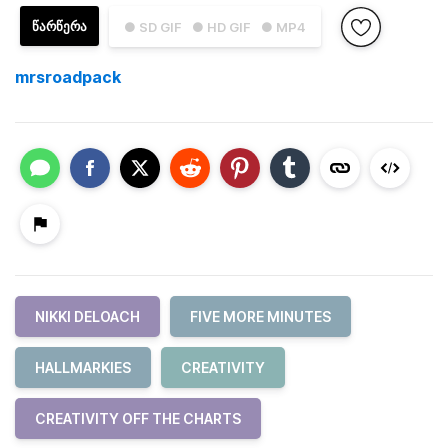
ᲬᲐᲠᲬᲔᲠᲐ
● SD GIF
● HD GIF
● MP4
mrsroadpack
NIKKI DELOACH
FIVE MORE MINUTES
HALLMARKIES
CREATIVITY
CREATIVITY OFF THE CHARTS