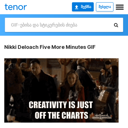
ᲨᲔᲥᲛᲜᲐ
ᲨᲔᲡᲕᲚᲐ
Nikki Deloach Five More Minutes GIF