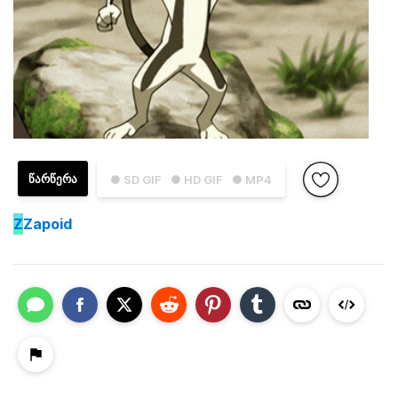
ᲬᲐᲠᲬᲔᲠᲐ
● SD GIF
● HD GIF
● MP4
Z
Zapoid