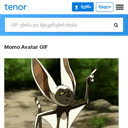
ᲨᲔᲥᲛᲜᲐ
ᲨᲔᲡᲕᲚᲐ
Momo Avatar GIF