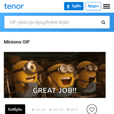
ᲨᲔᲥᲛᲜᲐ
ᲨᲔᲡᲕᲚᲐ
Minions GIF
ᲬᲐᲠᲬᲔᲠᲐ
● SD GIF
● HD GIF
● MP4