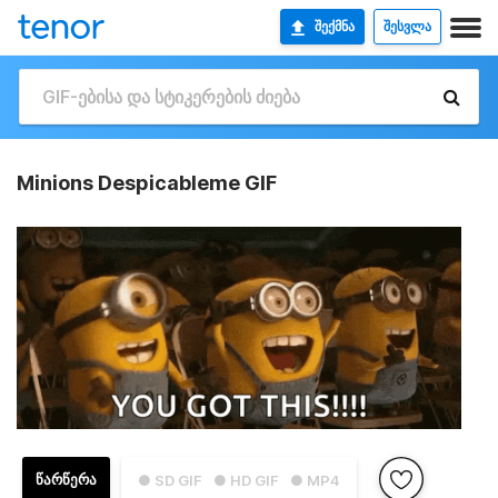
ᲨᲔᲥᲛᲜᲐ
ᲨᲔᲡᲕᲚᲐ
Minions Despicableme GIF
ᲬᲐᲠᲬᲔᲠᲐ
● SD GIF
● HD GIF
● MP4