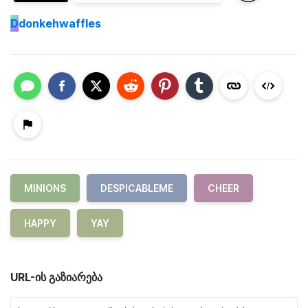
D
donkehwaffles
MINIONS
DESPICABLEME
CHEER
HAPPY
YAY
URL-ის გაზიარება