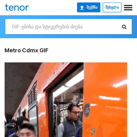
ᲨᲔᲥᲛᲜᲐ
ᲨᲔᲡᲕᲚᲐ
Metro Cdmx GIF