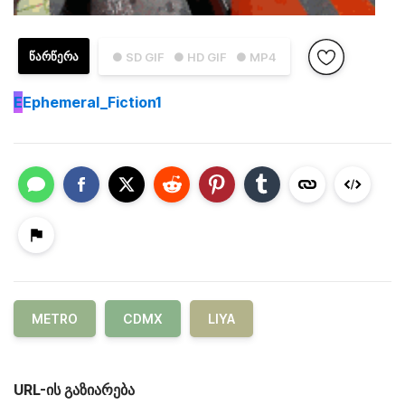
ᲬᲐᲠᲬᲔᲠᲐ
● SD GIF
● HD GIF
● MP4
E
Ephemeral_Fiction1
METRO
CDMX
LIYA
URL-ის გაზიარება