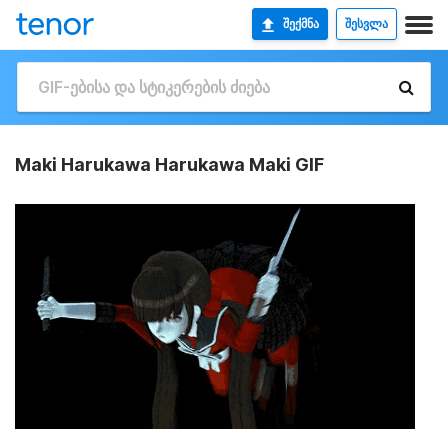
ᲨᲔᲥᲛᲜᲐ
ᲨᲔᲡᲕᲚᲐ
Maki Harukawa Harukawa Maki GIF