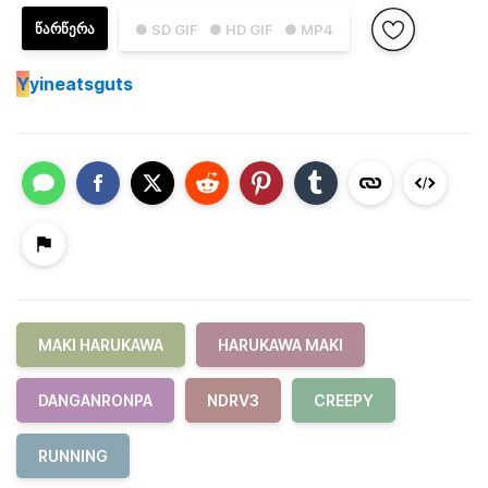
ᲬᲐᲠᲬᲔᲠᲐ
● SD GIF
● HD GIF
● MP4
Y
yineatsguts
MAKI HARUKAWA
HARUKAWA MAKI
DANGANRONPA
NDRV3
CREEPY
RUNNING