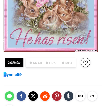
ᲬᲐᲠᲬᲔᲠᲐ
● SD GIF
● HD GIF
● MP4
L
lynnie59