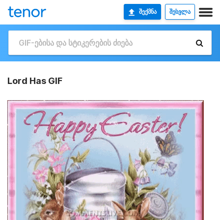
ᲨᲔᲥᲛᲜᲐ
ᲨᲔᲡᲕᲚᲐ
Lord Has GIF