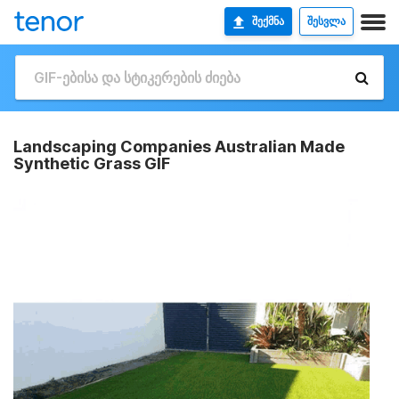
ᲨᲔᲥᲛᲜᲐ
ᲨᲔᲡᲕᲚᲐ
Landscaping Companies Australian Made
Synthetic Grass GIF