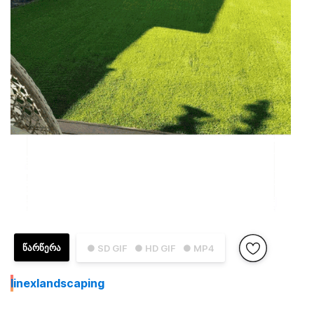
ᲬᲐᲠᲬᲔᲠᲐ
● SD GIF
● HD GIF
● MP4
I
inexlandscaping