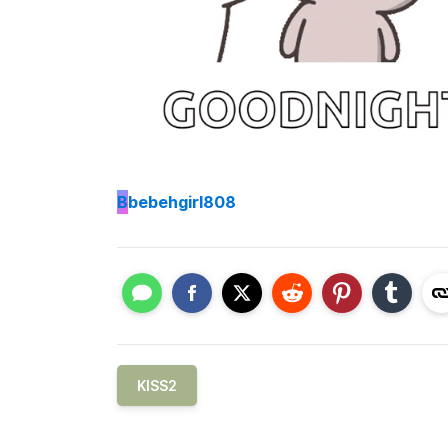
B
bebehgirl808
KISS2