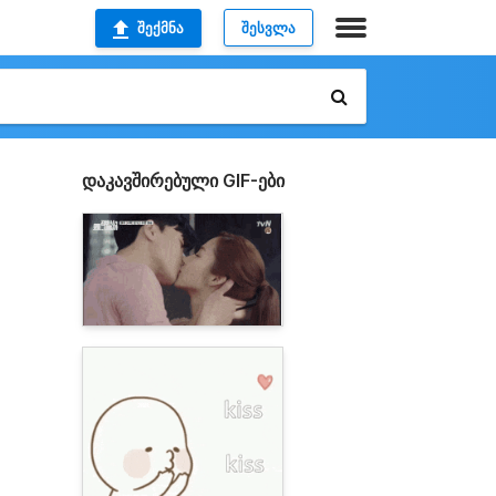
ᲨᲔᲥᲛᲜᲐ
ᲨᲔᲡᲕᲚᲐ
დაკავშირებული GIF-ები