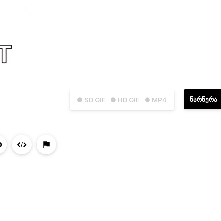
ᲬᲐᲠᲬᲔᲠᲐ
● SD GIF
● HD GIF
● MP4