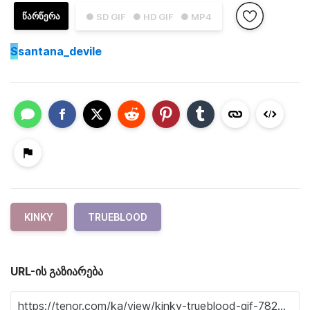
ᲬᲐᲠᲬᲔᲠᲐ
● SD GIF
● HD GIF
● MP4
S
santana_devile
KINKY
TRUEBLOOD
URL-ის გაზიარება