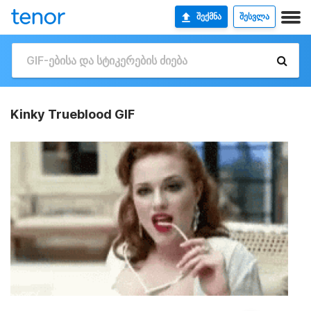
ᲨᲔᲥᲛᲜᲐ
ᲨᲔᲡᲕᲚᲐ
Kinky Trueblood GIF