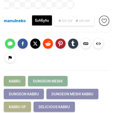
manulneko
ᲬᲐᲠᲬᲔᲠᲐ
● SD GIF
● HD GIF
KABRU
DUNGEON MESHI
DUNGEON KABRU
DUNGEON MESHI KABRU
KABRU OF
DELICIOUS KABRU