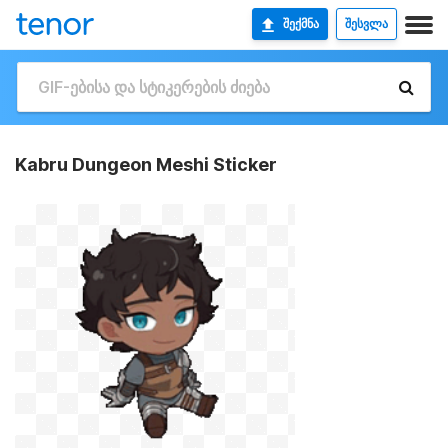
ᲨᲔᲥᲛᲜᲐ
ᲨᲔᲡᲕᲚᲐ
Kabru Dungeon Meshi Sticker