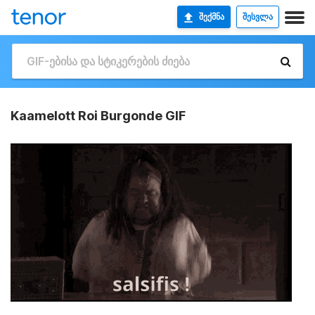
ᲨᲔᲥᲛᲜᲐ
ᲨᲔᲡᲕᲚᲐ
Kaamelott Roi Burgonde GIF