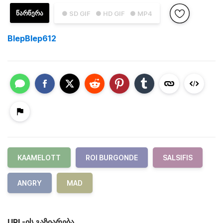
ᲬᲐᲠᲬᲔᲠᲐ
● SD GIF
● HD GIF
● MP4
BlepBlep612
KAAMELOTT
ROI BURGONDE
SALSIFIS
ANGRY
MAD
URL-ის გაზიარება