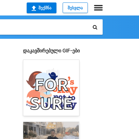
ᲨᲔᲥᲛᲜᲐ
ᲨᲔᲡᲕᲚᲐ
დაკავშირებული GIF-ები