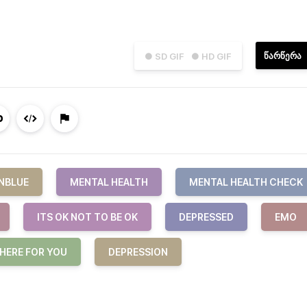
ᲬᲐᲠᲬᲔᲠᲐ
● SD GIF
● HD GIF
NBLUE
MENTAL HEALTH
MENTAL HEALTH CHECK
ITS OK NOT TO BE OK
DEPRESSED
EMO
 HERE FOR YOU
DEPRESSION