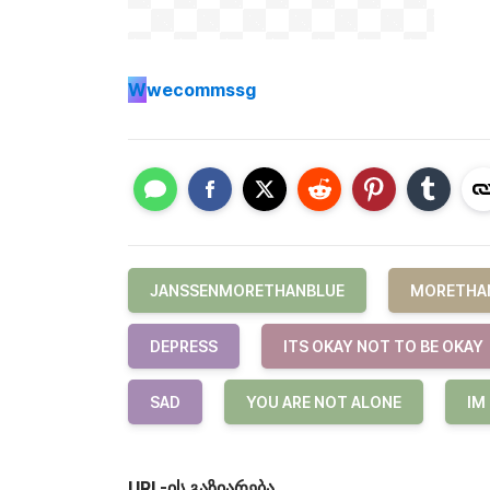
W
wecommssg
JANSSENMORETHANBLUE
MORETHA
DEPRESS
ITS OKAY NOT TO BE OKAY
SAD
YOU ARE NOT ALONE
IM
URL-ის გაზიარება