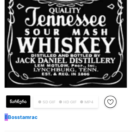
ᲬᲐᲠᲬᲔᲠᲐ
● SD GIF
● HD GIF
● MP4
B
Bosstamrac