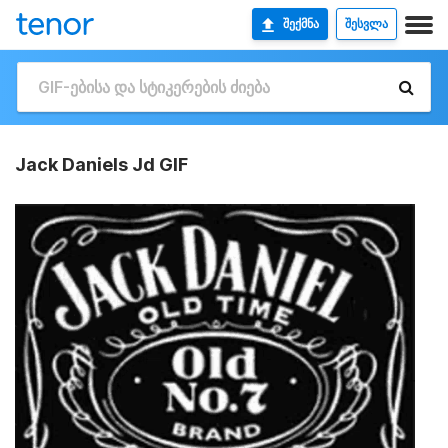
ᲨᲔᲥᲛᲜᲐ
ᲨᲔᲡᲕᲚᲐ
Jack Daniels Jd GIF