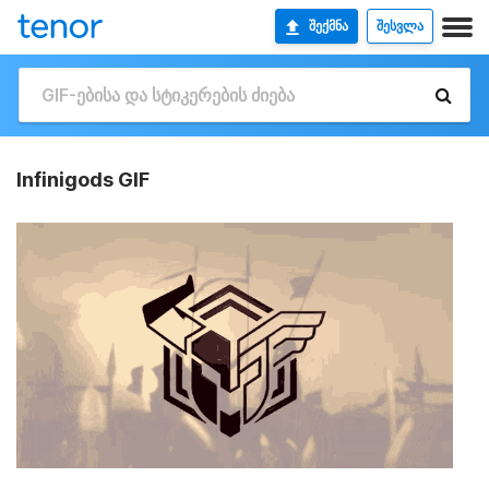
ᲨᲔᲥᲛᲜᲐ
ᲨᲔᲡᲕᲚᲐ
Infinigods GIF