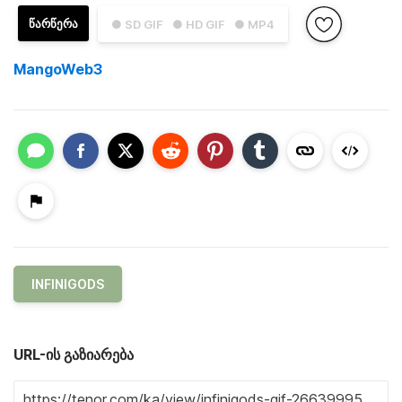
ᲬᲐᲠᲬᲔᲠᲐ
● SD GIF
● HD GIF
● MP4
MangoWeb3
INFINIGODS
URL-ის გაზიარება