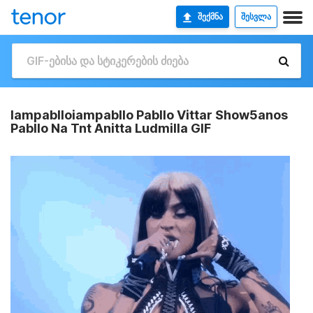
ᲨᲔᲥᲛᲜᲐ
ᲨᲔᲡᲕᲚᲐ
Iampablloiampabllo Pabllo Vittar Show5anos
Pabllo Na Tnt Anitta Ludmilla GIF