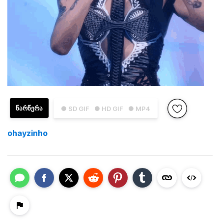
ᲬᲐᲠᲬᲔᲠᲐ
● SD GIF
● HD GIF
● MP4
ohayzinho