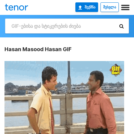
ᲨᲔᲥᲛᲜᲐ
ᲨᲔᲡᲕᲚᲐ
Hasan Masood Hasan GIF