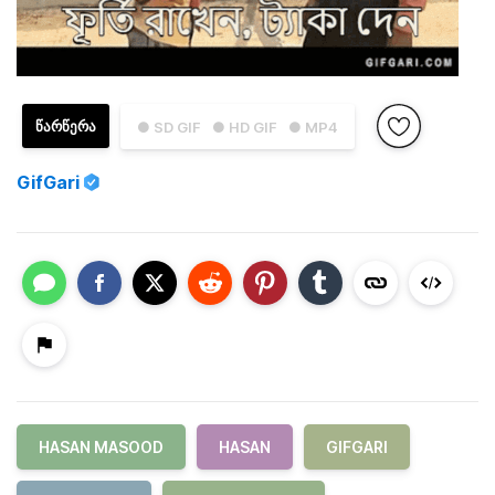
ᲬᲐᲠᲬᲔᲠᲐ
● SD GIF
● HD GIF
● MP4
GifGari
HASAN MASOOD
HASAN
GIFGARI