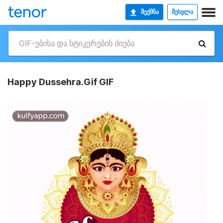
ᲨᲔᲥᲛᲜᲐ
ᲨᲔᲡᲕᲚᲐ
Happy Dussehra.Gif GIF