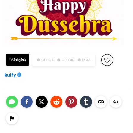
ᲬᲐᲠᲬᲔᲠᲐ
● SD GIF
● HD GIF
● MP4
kulfy