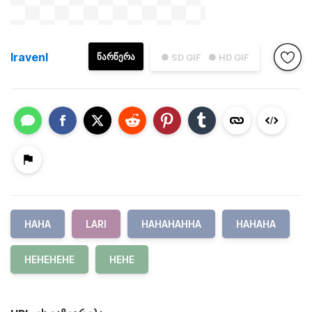
lravenl
ᲬᲐᲠᲬᲔᲠᲐ
● SD GIF
● HD GIF
HAHA
LARI
HAHAHAHHA
HAHAHA
HEHEHEHE
HEHE