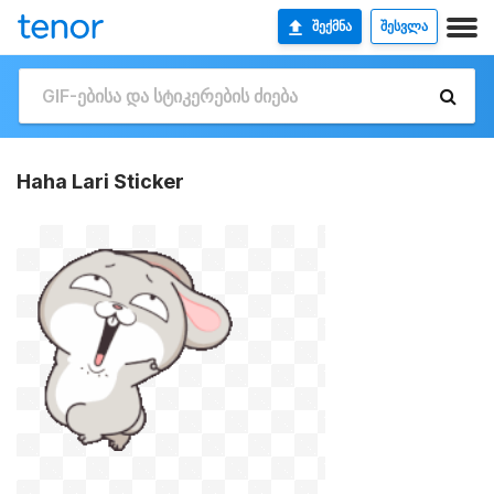
ᲨᲔᲥᲛᲜᲐ
ᲨᲔᲡᲕᲚᲐ
Haha Lari Sticker