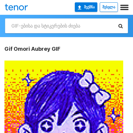
ᲨᲔᲥᲛᲜᲐ
ᲨᲔᲡᲕᲚᲐ
Gif Omori Aubrey GIF