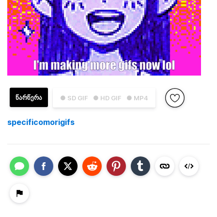
ᲬᲐᲠᲬᲔᲠᲐ
● SD GIF
● HD GIF
● MP4
specificomorigifs