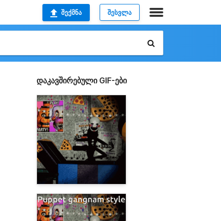
ᲨᲔᲥᲛᲜᲐ
ᲨᲔᲡᲕᲚᲐ
დაკავშირებული GIF-ები