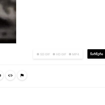
ᲬᲐᲠᲬᲔᲠᲐ
● SD GIF
● HD GIF
● MP4