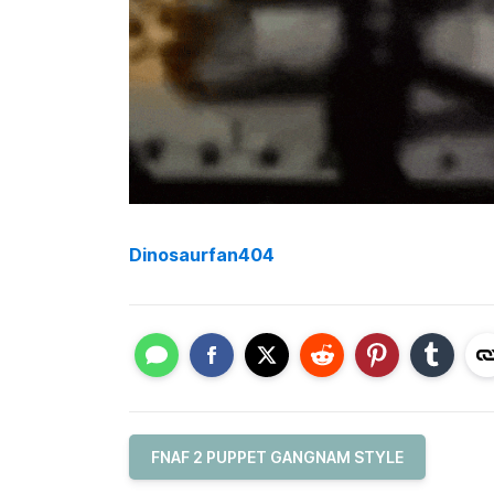
Dinosaurfan404
FNAF 2 PUPPET GANGNAM STYLE