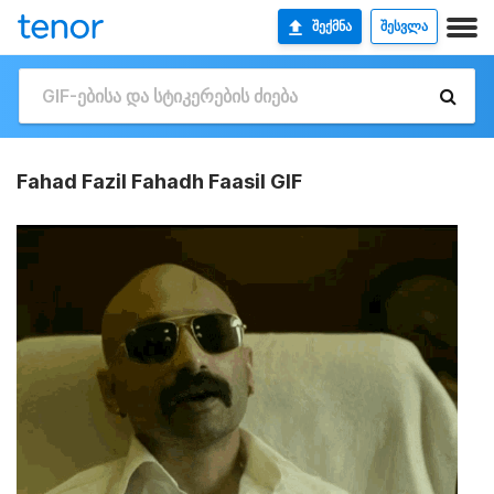
ᲨᲔᲥᲛᲜᲐ
ᲨᲔᲡᲕᲚᲐ
Fahad Fazil Fahadh Faasil GIF