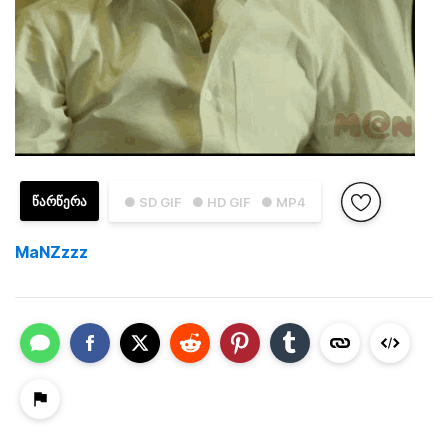
ᲬᲐᲠᲬᲔᲠᲐ
● SD GIF
● HD GIF
● MP4
MaNZzzz