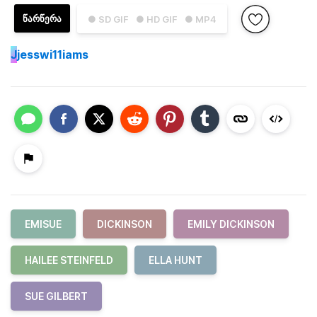
ᲬᲐᲠᲬᲔᲠᲐ
● SD GIF
● HD GIF
● MP4
J
jesswi11iams
EMISUE
DICKINSON
EMILY DICKINSON
HAILEE STEINFELD
ELLA HUNT
SUE GILBERT