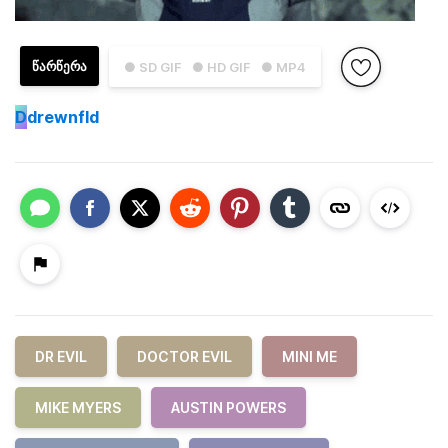
ᲬᲐᲠᲬᲔᲠᲐ
● SD GIF
● HD GIF
● MP4
D
drewnfld
DR EVIL
DOCTOR EVIL
MINI ME
MIKE MYERS
AUSTIN POWERS