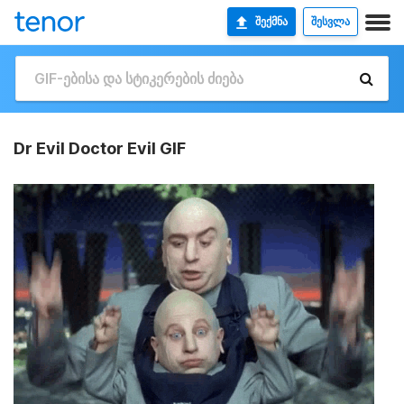
ᲨᲔᲥᲛᲜᲐ
ᲨᲔᲡᲕᲚᲐ
Dr Evil Doctor Evil GIF