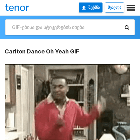
ᲨᲔᲥᲛᲜᲐ
ᲨᲔᲡᲕᲚᲐ
Carlton Dance Oh Yeah GIF