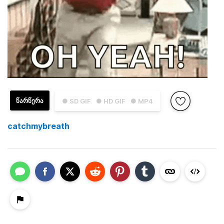
ᲬᲐᲠᲬᲔᲠᲐ
● SD GIF
● HD GIF
● MP4
catchmybreath