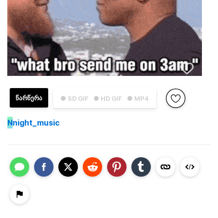
ᲬᲐᲠᲬᲔᲠᲐ
● SD GIF
● HD GIF
● MP4
N
night_music