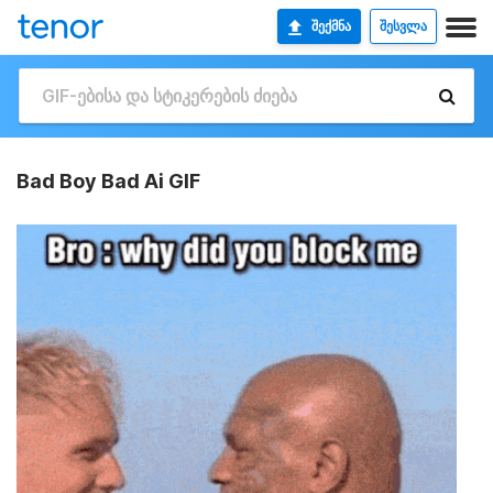
ᲨᲔᲥᲛᲜᲐ
ᲨᲔᲡᲕᲚᲐ
Bad Boy Bad Ai GIF