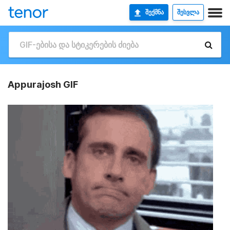
ᲨᲔᲥᲛᲜᲐ
ᲨᲔᲡᲕᲚᲐ
Appurajosh GIF