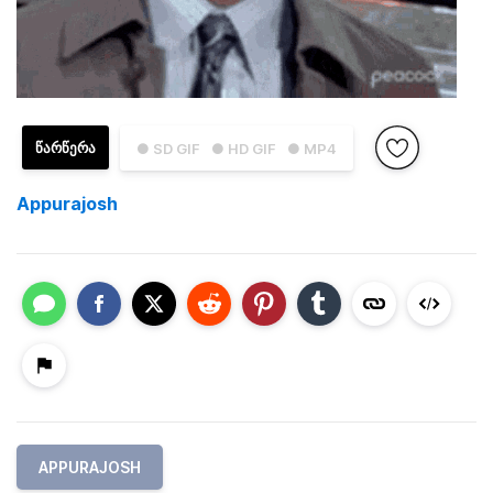
ᲬᲐᲠᲬᲔᲠᲐ
● SD GIF
● HD GIF
● MP4
Appurajosh
APPURAJOSH