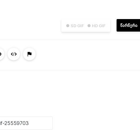
ᲬᲐᲠᲬᲔᲠᲐ
● SD GIF
● HD GIF