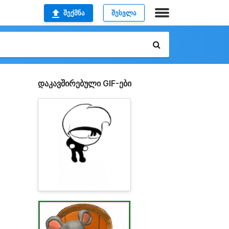
ᲨᲔᲥᲛᲜᲐ
ᲨᲔᲡᲕᲚᲐ
დაკავშირებული GIF-ები