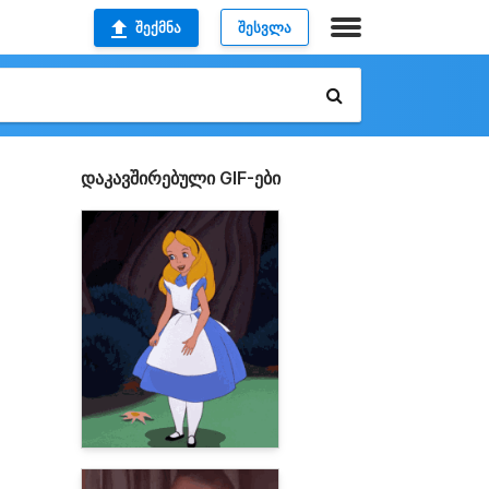
ᲨᲔᲥᲛᲜᲐ
ᲨᲔᲡᲕᲚᲐ
დაკავშირებული GIF-ები