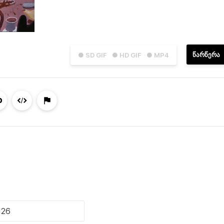
ᲬᲐᲠᲬᲔᲠᲐ
● SD GIF
● HD GIF
● MP4