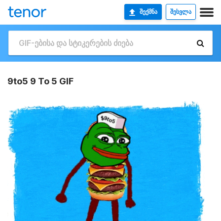
ᲨᲔᲥᲛᲜᲐ
ᲨᲔᲡᲕᲚᲐ
9to5 9 To 5 GIF