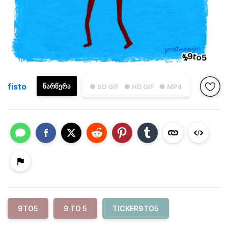
fisto
ᲬᲐᲠᲬᲔᲠᲐ
● SD GIF
● HD GIF
● MP4
9TO5
9 TO 5
TICKER9TO5