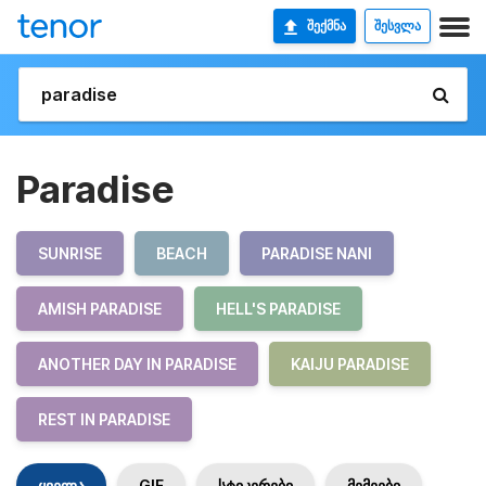
ᲨᲔᲥᲛᲜᲐ
ᲨᲔᲡᲕᲚᲐ
Paradise
SUNRISE
BEACH
PARADISE NANI
AMISH PARADISE
HELL'S PARADISE
ANOTHER DAY IN PARADISE
KAIJU PARADISE
REST IN PARADISE
ყველა
GIF
სტიკერები
მემეები