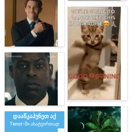
დააწკაპუნეთ აქ
Tenor-ში ასატვირთად