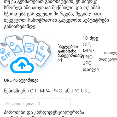
თუ ეს გეხმარებათ გამოხატვაში, ეს სივრცე
სწორედ ამისათვისაა შექმნილი. და თუ ამას
სჭირდება გარკვეული მორგება, შეგიძლიათ
შეკვეცოთ, ჩამოჭრათ ან გაუკეთოთ სუბტიტრები
გაზიარებამდე.
10
-მდე
GIF,
ჩავლებით
MP4-,
გადატანა
ფაილე
ასატვირთად
PNG-,
დათვალი
აქ
JPG-
ფაილი
URL-ის ატვირთვა
ნებისმიერი GIF, MP4, PNG, ან JPG URL
პირობები და კონფიდენციალურობა