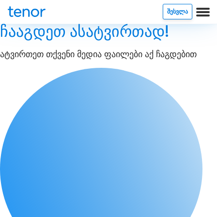
ᲨᲔᲡᲕᲚᲐ
ჩააგდეთ ასატვირთად!
ატვირთეთ თქვენი მედია ფაილები აქ ჩაგდებით