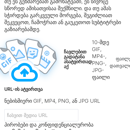
თუ ეს გეხმარებათ გამოხატვაში, ეს სივრცე
სწორედ ამისათვისაა შექმნილი. და თუ ამას
სჭირდება გარკვეული მორგება, შეგიძლიათ
შეკვეცოთ, ჩამოჭრათ ან გაუკეთოთ სუბტიტრები
გაზიარებამდე.
10
-მდე
GIF,
ჩავლებით
MP4-,
გადატანა
ფაილე
ასატვირთად
PNG-,
დათვალი
აქ
JPG-
ფაილი
URL-ის ატვირთვა
ნებისმიერი GIF, MP4, PNG, ან JPG URL
პირობები და კონფიდენციალურობა