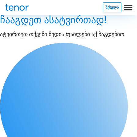
ᲨᲔᲡᲕᲚᲐ
ჩააგდეთ ასატვირთად!
ატვირთეთ თქვენი მედია ფაილები აქ ჩაგდებით