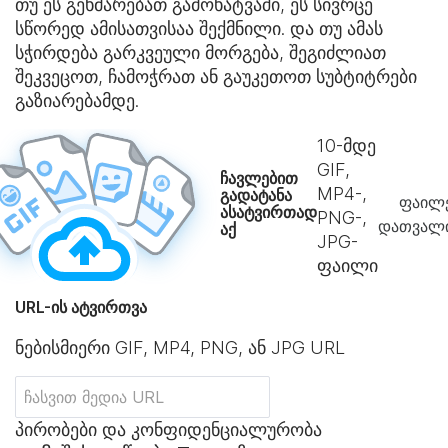
თუ ეს გეხმარებათ გამოხატვაში, ეს სივრცე
სწორედ ამისათვისაა შექმნილი. და თუ ამას
სჭირდება გარკვეული მორგება, შეგიძლიათ
შეკვეცოთ, ჩამოჭრათ ან გაუკეთოთ სუბტიტრები
გაზიარებამდე.
10
-მდე
GIF,
ჩავლებით
MP4-,
გადატანა
ფაილე
ასატვირთად
PNG-,
დათვალი
აქ
JPG-
ფაილი
URL-ის ატვირთვა
ნებისმიერი GIF, MP4, PNG, ან JPG URL
პირობები და კონფიდენციალურობა