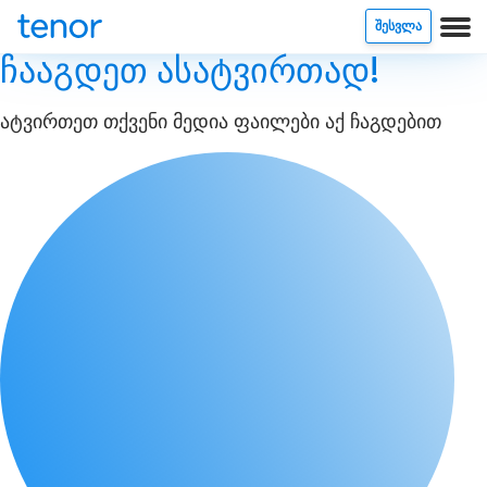
ᲨᲔᲡᲕᲚᲐ
ჩააგდეთ ასატვირთად!
ატვირთეთ თქვენი მედია ფაილები აქ ჩაგდებით